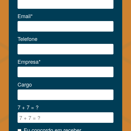
Email*
Telefone
Empresa*
Cargo
7 + 7 = ?
Eu concordo em receber